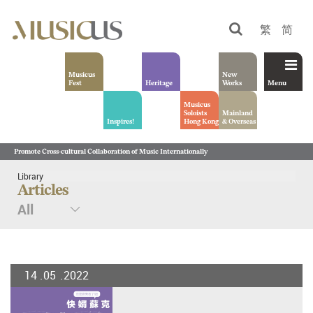
繁
简
Musicus
New
Fest
Heritage
Works
Menu
Musicus
Soloists
Mainland
Inspires!
Hong Kong
& Overseas
Promote Cross-cultural Collaboration of Music Internationally
Library
Articles
14
05
2022