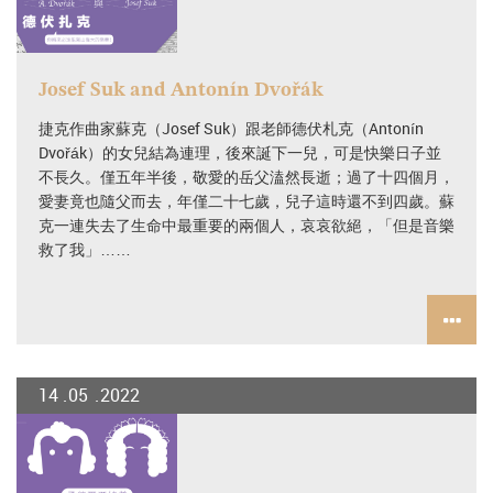
Josef Suk and Antonín Dvořák
捷克作曲家蘇克（Josef Suk）跟老師德伏札克（Antonín
Dvořák）的女兒結為連理，後來誕下一兒，可是快樂日子並
不長久。僅五年半後，敬愛的岳父溘然長逝；過了十四個月，
愛妻竟也隨父而去，年僅二十七歲，兒子這時還不到四歲。蘇
克一連失去了生命中最重要的兩個人，哀哀欲絕，「但是音樂
救了我」……
14
05
2022