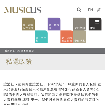
EN
简
樂・誼國
樂・憶古
際音樂節
蹟
委約新曲
目錄
樂・啓夢
樂 • 誼獨
想
奏家樂團
中外演出
透過跨文化交流推廣音樂
私隱政策
誼樂社（前稱為垂誼樂社，下稱“樂社”）尊重你的個人私隱,並
承諾會履行保護個人私隱原則及香港特別行政區個人資料(私
隱)條例內之有關規訂。我們將致力保持閣下提供給我們的個
人資料機密,準確,安全。我們只會按收集個人資料的特定目的
來使用這些資料。