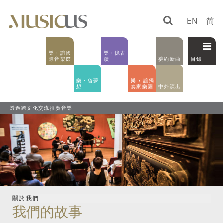
EN
简
樂・誼國
樂・憶古
際音樂節
蹟
委約新曲
目錄
樂・啓夢
樂 • 誼獨
想
奏家樂團
中外演出
透過跨文化交流推廣音樂
關於我們
我們的故事