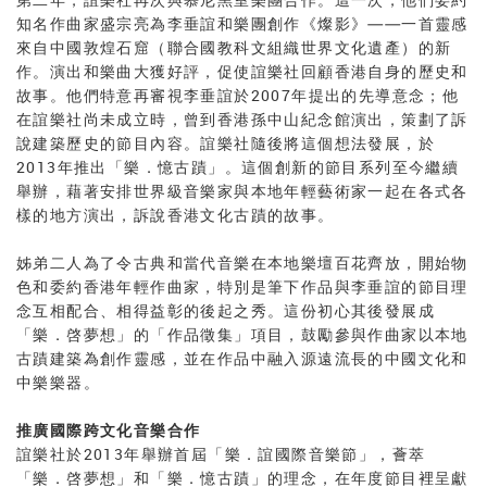
知名作曲家盛宗亮為李垂誼和樂團創作《燦影》——一首靈感
來自中國敦煌石窟（聯合國教科文組織世界文化遺產）的新
作。演出和樂曲大獲好評，促使誼樂社回顧香港自身的歷史和
故事。他們特意再審視李垂誼於2007年提出的先導意念；他
在誼樂社尚未成立時，曾到香港孫中山紀念館演出，策劃了訴
說建築歷史的節目內容。誼樂社隨後將這個想法發展，於
2013年推出「樂．憶古蹟」。這個創新的節目系列至今繼續
舉辦，藉著安排世界級音樂家與本地年輕藝術家一起在各式各
樣的地方演出，訴說香港文化古蹟的故事。
姊弟二人為了令古典和當代音樂在本地樂壇百花齊放，開始物
色和委約香港年輕作曲家，特別是筆下作品與李垂誼的節目理
念互相配合、相得益彰的後起之秀。這份初心其後發展成
「樂．啓夢想」的「作品徵集」項目，鼓勵參與作曲家以本地
古蹟建築為創作靈感，並在作品中融入源遠流長的中國文化和
中樂樂器。
推廣國際跨文化音樂合作
誼樂社於2013年舉辦首屆「樂．誼國際音樂節」，薈萃
「樂．啓夢想」和「樂．憶古蹟」的理念，在年度節目裡呈獻