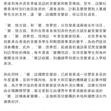
香港和海外具世界級造詣的音樂家和教育傳統。翌年，誼樂社
獲香港特別行政區政府的「躍進資助」計劃及榮譽贊助人董建
華先生的支持，讓「樂．誼國際音樂節」得以茁壯成長。
「樂．憶古蹟」和「樂．啓夢想」分別發展成兩個全年項目，
「樂．憶古蹟」系列在香港各個別具特色的古蹟呈獻室樂音樂
會；「樂．啓夢想」現增設「年青音樂家招募」，在世界各地
招募來自香港的音樂系學生和剛開展事業的樂手，為他們提供
演奏機會。此外，「樂．啓夢想」延續最初邀請慕尼黑室樂團
到訪學校的傳統，每年透過「樂團培訓」安排音樂學生與海外
樂團並排演奏，「樂訪校園」則繼續帶領傑出音樂家走入學校
表演。
與此同時，「樂．誼國際音樂節」已經發展成一項豐富多采的
年度盛事，並與中國內地、加拿大和芬蘭的機構建立起夥伴關
係，為才華洋溢的香港音樂家提供海外演出機會。誼樂社現時
由全職團隊營運，最近更創立由優秀年青香港藝術家組成的
「樂．誼獨奏家樂團」，這個精英弦樂團的本地和國際演出均
廣獲好評。