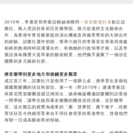
2010年，李垂音和李垂誼兩姊弟聯同
一群音樂愛好者
創立誼
樂社。兩人受訓於茱莉亞音樂學院，致力促進跨文化藝術合
作，為香港年青音樂家提供演出機會及與備受尊崇的大師合作
的經驗。誼樂社運作初期，懷孕六個月的李垂音在香港與身處
柏林的胞弟跨時區溝通合作。有賴她的行政領導才能，以及李
垂誼身為獲獎大提琴家的藝術願景，他們攜手凝聚了一個涉足
國際的多元藝術社群。
將音樂帶到更多地方和接觸更多觀眾
成立首三年，誼樂社只是借用了一張辦公桌，便孕育出多個包
羅國際樂團的項目和節目。第一年（即2010年）適逢李垂誼
與慕尼黑室樂團巡迴亞洲演出，姊弟倆趁機邀請樂團到訪香港
一間學校，讓學生能與著名樂團的團員並排演奏，近距離學
習。這次難忘的經歷為後來的「樂．啓夢想」播下種子，此教
育項目至今持續培育來自不同社會背景的香港學生，啓發他們
有朝一日成為藝術界的領袖。
第二年，誼樂社再次與慕尼黑室樂團合作。這一次，他們委約