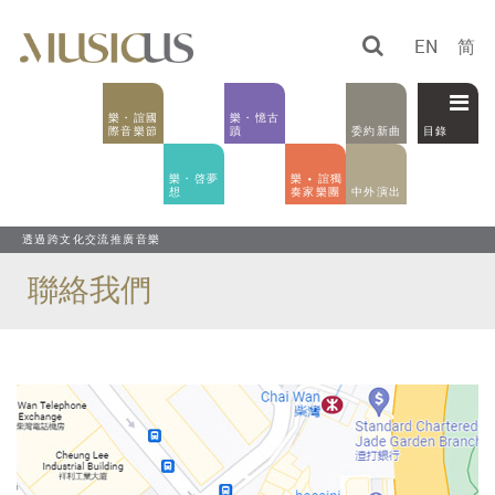
EN
简
樂・誼國
樂・憶古
際音樂節
蹟
委約新曲
目錄
樂・啓夢
樂 • 誼獨
想
奏家樂團
中外演出
透過跨文化交流推廣音樂
聯絡我們